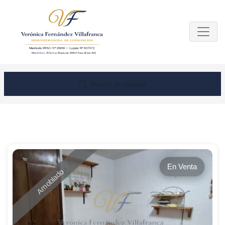
Buscar propiedad
En Venta
Amoblado