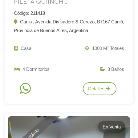
PILETA QUIINCH...
Código: 211418
Carilo , Avenida Divisadero & Cerezo, B7167 Cariló,
Provincia de Buenos Aires, Argentina
Casa
1000 M² Totales
4 Dormitorios
3 Baños
Detalles
En Venta
Amoblado